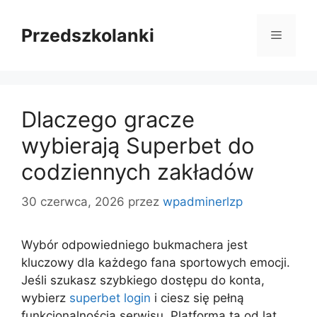
Przejdź
do
Przedszkolanki
Menu
treści
Dlaczego gracze
wybierają Superbet do
codziennych zakładów
30 czerwca, 2026
przez
wpadminerlzp
Wybór odpowiedniego bukmachera jest
kluczowy dla każdego fana sportowych emocji.
Jeśli szukasz szybkiego dostępu do konta,
wybierz
superbet login
i ciesz się pełną
funkcjonalnością serwisu. Platforma ta od lat