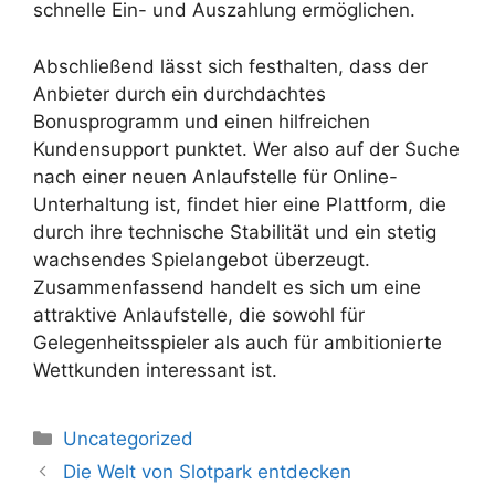
schnelle Ein- und Auszahlung ermöglichen.
Abschließend lässt sich festhalten, dass der
Anbieter durch ein durchdachtes
Bonusprogramm und einen hilfreichen
Kundensupport punktet. Wer also auf der Suche
nach einer neuen Anlaufstelle für Online-
Unterhaltung ist, findet hier eine Plattform, die
durch ihre technische Stabilität und ein stetig
wachsendes Spielangebot überzeugt.
Zusammenfassend handelt es sich um eine
attraktive Anlaufstelle, die sowohl für
Gelegenheitsspieler als auch für ambitionierte
Wettkunden interessant ist.
Kategorie
Uncategorized
Die Welt von Slotpark entdecken